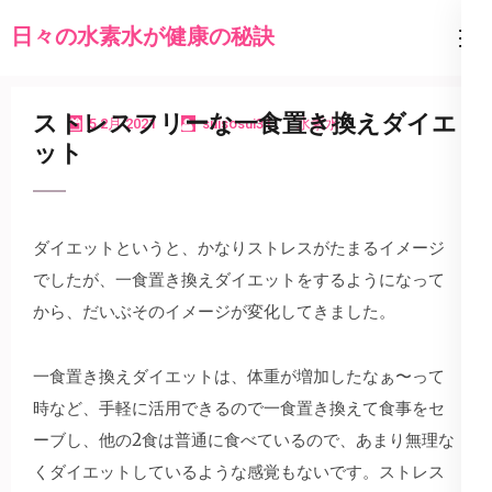
コ
日々の水素水が健康の秘訣
ン
テ
ン
ストレスフリーな一食置き換えダイエ
5 2月 2021
suisosui31
水素水
ツ
ット
へ
ス
キ
ダイエットというと、かなりストレスがたまるイメージ
ッ
でしたが、一食置き換えダイエットをするようになって
プ
から、だいぶそのイメージが変化してきました。
(Enter
を
一食置き換えダイエットは、体重が増加したなぁ〜って
押
時など、手軽に活用できるので一食置き換えて食事をセ
す)
ーブし、他の2食は普通に食べているので、あまり無理な
くダイエットしているような感覚もないです。ストレス