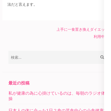
法だと言えます。
投
上手に一食置き換えダイエット
稿
利用中！
ナ
ビ
検
ゲ
索:
ー
シ
ョ
最近の投稿
ン
私が健康の為に心掛けているのは、毎朝のラジオ体
操
日本人の体に合った1日２食の菜食中心の小食健康法