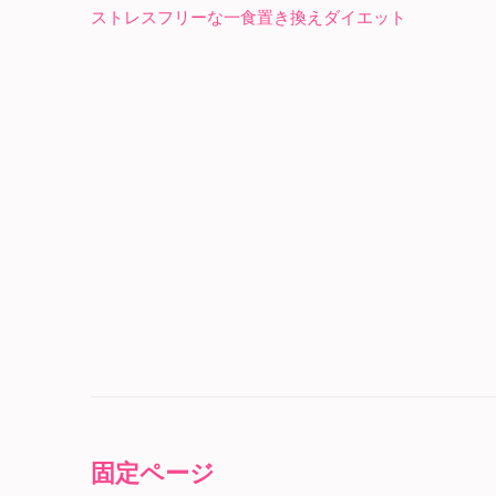
投
ストレスフリーな一食置き換えダイエット
稿
ナ
ビ
ゲ
ー
シ
ョ
ン
固定ページ