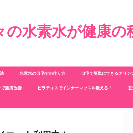
々の水素水が健康の
法
水素水の自宅での作り方
自宅で簡単にできるオリジ
チで腰痛改善
ピラティスでインナーマッスル鍛える！
玄