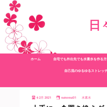
コ
ン
テ
日
ン
ツ
へ
ス
キ
ッ
ホーム
自宅でも外出先でも水素水を作る方
プ
自己流のゆるゆるストレッ
(Enter
を
押
す)
6 2月 2021
suisosui31
水素水