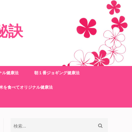
秘訣
ナル健康法
朝１番ジョギング健康法
米を食べてオリジナル健康法
検
索: