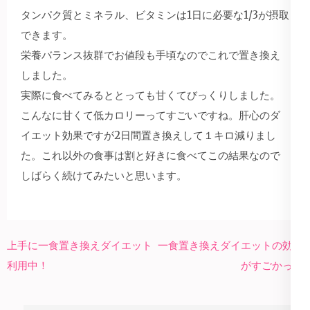
タンパク質とミネラル、ビタミンは1日に必要な1/3が摂取
できます。
栄養バランス抜群でお値段も手頃なのでこれで置き換え
しました。
実際に食べてみるととっても甘くてびっくりしました。
こんなに甘くて低カロリーってすごいですね。肝心のダ
イエット効果ですが2日間置き換えして１キロ減りまし
た。これ以外の食事は割と好きに食べてこの結果なので
しばらく続けてみたいと思います。
投
上手に一食置き換えダイエット
一食置き換えダイエットの効果
稿
利用中！
がすごかった
ナ
ビ