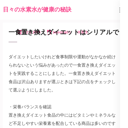
コ
日々の水素水が健康の秘訣
ン
テ
ン
一食置き換えダイエットはシリアルで
7 2月 2021
suisosui31
水素水
ツ
へ
ス
ダイエットしたいけれど食事制限や運動がなかなか続け
キ
られないという悩みがあったので一食置き換えダイエッ
ッ
トを実践することにしました。一食置き換えダイエット
プ
食品は沢山ありますが選ぶときは下記の点をチェックし
(Enter
て選ぶようにしました。
を
押
・栄養バランスを確認
す)
置き換えダイエット食品の中にはビタミンやミネラルな
ど不足しやすい栄養素を配合している商品は多いのです