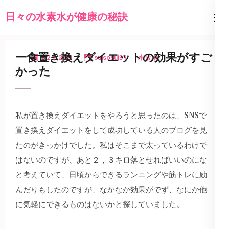
コ
日々の水素水が健康の秘訣
ン
テ
ン
一食置き換えダイエットの効果がすご
8 2月 2021
suisosui31
水素水
ツ
かった
へ
ス
キ
私が置き換えダイエットをやろうと思ったのは、SNSで
ッ
置き換えダイエットをして成功している人のブログを見
プ
たのがきっかけでした。私はそこまで太っているわけで
(Enter
はないのですが、あと２，３キロ落とせればいいのにな
を
と考えていて、日頃からできるランニングや筋トレに励
押
んだりもしたのですが、なかなか効果がでず、なにか他
す)
に気軽にできるものはないかと探していました。