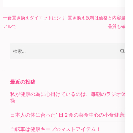
投
一食置き換えダイエットはシリ
置き換え飲料は価格と内容量と
稿
アルで
品質も確認
ナ
ビ
検
ゲ
索:
ー
シ
ョ
最近の投稿
ン
私が健康の為に心掛けているのは、毎朝のラジオ体
操
日本人の体に合った1日２食の菜食中心の小食健康法
自転車は健康キープのマストアイテム！